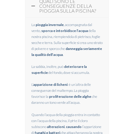
QUALI SONO LE
CONSEGUENZE DELLA
PIOGGIA SULLA PISCINA?
La
pioggia invernale
, accompagnata dal
vento,
sporca e intorbidisce l’acqua
della
nostra piscina, riempiendola di pietrisco, foglie
secche e terra. Sulla superficie si crea uno strato
di polvere e sporco che
danneggia seriamente
la qualità dell’acqua
.
La sabbia, inoltre, può
deteriorare la
superficie
del fondo, dove si accumula.
L’
apparizione di licheni
è un’altra delle
conseguenze del maltempo. La pioggia
favorisce la
proliferazione delle alghe
che
daranno un tono verde all’acqua.
Quando l’acqua della pioggia entra in contatto
con l’acqua della piscina, il pH e il cloro
subiscono
alterazioni
,
causando
l’apparizione
di
funghi e batteri
che attaccheranno la nostra