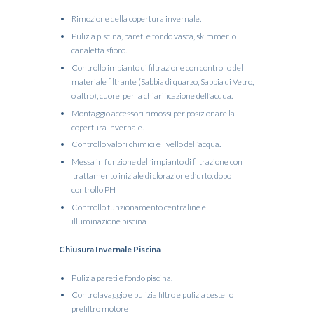
Rimozione della copertura invernale.
Pulizia piscina, pareti e fondo vasca, skimmer o
canaletta sfioro.
Controllo impianto di filtrazione con controllo del
materiale filtrante (Sabbia di quarzo, Sabbia di Vetro,
o altro), cuore per la chiarificazione dell’acqua.
Montaggio accessori rimossi per posizionare la
copertura invernale.
Controllo valori chimici e livello dell’acqua.
Messa in funzione dell’impianto di filtrazione con
trattamento iniziale di clorazione d’urto, dopo
controllo PH
Controllo funzionamento centraline e
illuminazione piscina
Chiusura Invernale Piscina
Pulizia pareti e fondo piscina.
Controlavaggio e pulizia filtro e pulizia cestello
prefiltro motore