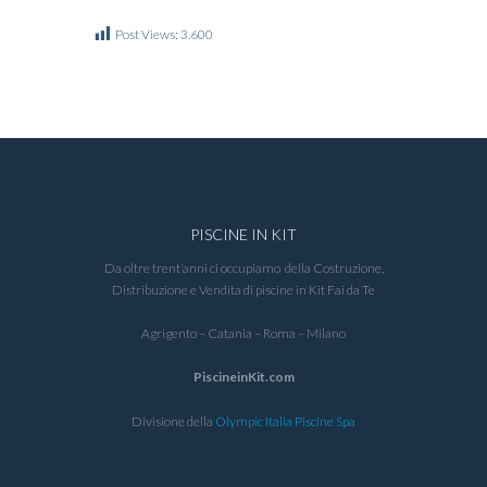
Post Views:
3.600
PISCINE IN KIT
Da oltre trent’anni ci occupiamo della Costruzione,
Distribuzione e Vendita di piscine in Kit Fai da Te
Agrigento – Catania – Roma – Milano
PiscineinKit.com
Divisione della
Olympic Italia Piscine Spa