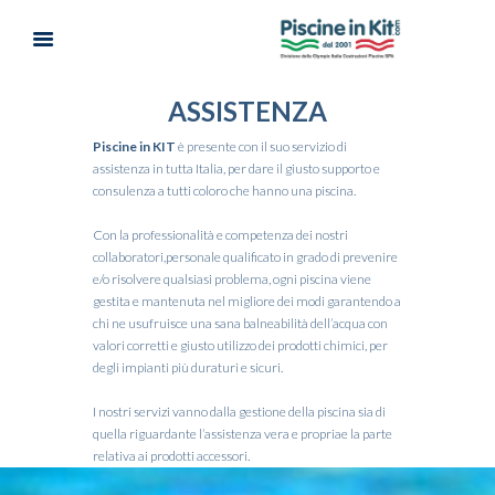
ASSISTENZA
Piscine in KIT
è presente con il suo servizio di
assistenza in tutta Italia, per dare il giusto supporto e
consulenza a tutti coloro che hanno una piscina.
Con la professionalità e competenza dei nostri
collaboratori,personale qualificato in grado di prevenire
e/o risolvere qualsiasi problema, ogni piscina viene
gestita e mantenuta nel migliore dei modi garantendo a
chi ne usufruisce una sana balneabilità dell’acqua con
valori corretti e giusto utilizzo dei prodotti chimici, per
degli impianti più duraturi e sicuri.
I nostri servizi vanno dalla gestione della piscina sia di
quella riguardante l’assistenza vera e propriae la parte
relativa ai prodotti accessori.