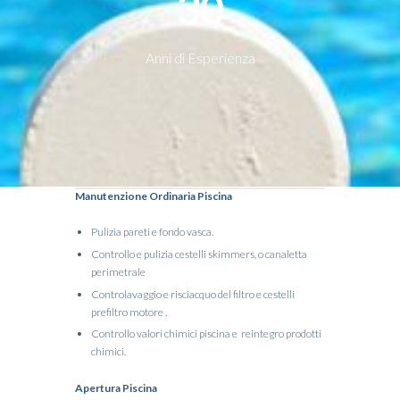
30
Anni di Esperienza
Manutenzione Ordinaria Piscina
Pulizia pareti e fondo vasca.
Controllo e pulizia cestelli skimmers, o canaletta
perimetrale
Controlavaggio e risciacquo del filtro e cestelli
prefiltro motore .
Controllo valori chimici piscina e reintegro prodotti
chimici.
Apertura Piscina