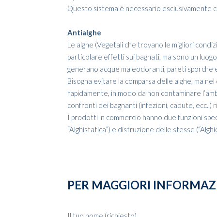
Questo sistema è necessario esclusivamente con 
Antialghe
Le alghe (Vegetali che trovano le migliori condiz
particolare effetti sui bagnati, ma sono un luogo 
generano acque maleodoranti, pareti sporche e 
Bisogna evitare la comparsa delle alghe, ma nel
rapidamente, in modo da non contaminare l’ambi
confronti dei bagnanti (infezioni, cadute, ecc..)
I prodotti in commercio hanno due funzioni speci
“Alghistatica”) e distruzione delle stesse (“Alghi
PER MAGGIORI INFORMAZ
Il tuo nome (richiesto)