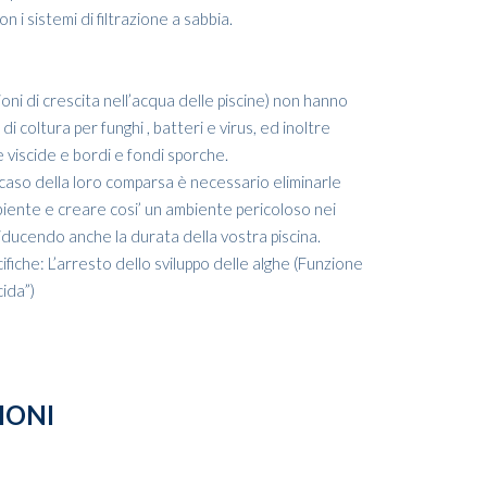
i sistemi di filtrazione a sabbia.
ioni di crescita nell’acqua delle piscine) non hanno
di coltura per funghi , batteri e virus, ed inoltre
viscide e bordi e fondi sporche.
 caso della loro comparsa è necessario eliminarle
ente e creare cosi’ un ambiente pericoloso nei
 riducendo anche la durata della vostra piscina.
fiche: L’arresto dello sviluppo delle alghe (Funzione
cida”)
IONI