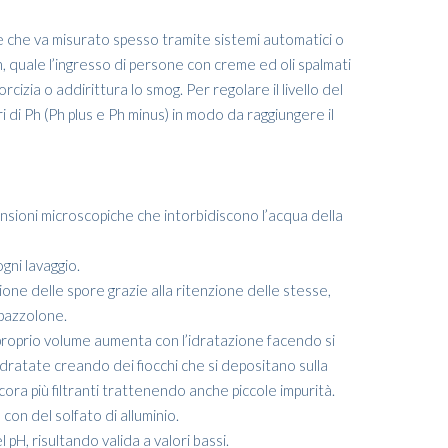
e che va misurato spesso tramite sistemi automatici o
Ph, quale l’ingresso di persone con creme ed oli spalmati
rcizia o addirittura lo smog. Per regolare il livello del
ri di Ph (Ph plus e Ph minus) in modo da raggiungere il
ensioni microscopiche che intorbidiscono l’acqua della
gni lavaggio.
zione delle spore grazie alla ritenzione delle stesse,
pazzolone.
 proprio volume aumenta con l’idratazione facendo si
 idratate creando dei fiocchi che si depositano sulla
ncora più filtranti trattenendo anche piccole impurità.
on del solfato di alluminio.
 pH, risultando valida a valori bassi.