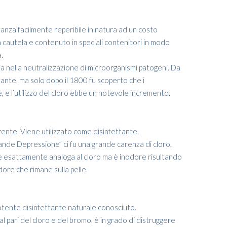
tanza facilmente reperibile in natura ad un costo
n cautela e contenuto in speciali contenitori in modo
.
acia nella neutralizzazione di microorganismi patogeni. Da
ttante, ma solo dopo il 1800 fu scoperto che i
 e l’utilizzo del cloro ebbe un notevole incremento.
erente. Viene utilizzato come disinfettante,
nde Depressione” ci fu una grande carenza di cloro,
 è esattamente analoga al cloro ma è inodore risultando
dore che rimane sulla pelle.
potente disinfettante naturale conosciuto.
al pari del cloro e del bromo, è in grado di distruggere