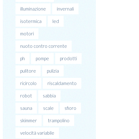
illuminazione
invernali
isotermica
led
motori
nuoto contro corrente
ph
pompe
prodotti
pulitore
pulizia
ricircolo
riscaldamento
robot
sabbia
sauna
scale
sfioro
skimmer
trampolino
velocità variabile