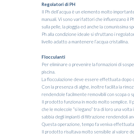
Regolatori di PH
Il Ph dell’acqua è un elemento molto important
manuali. Vi sono vari fattori che influenzano il 
sulla pelle, la pioggia ed anche la comunissima spo
Ph alla condizione ideale si sfruttano i regolato
livello adatto a mantenere l’acqua cristallina.
Flocculanti
Per eliminare o prevenire la formazioni di sosp
piscina.
La flocculazione deve essere effettuata dopo o
Con la presenza di alghe, inoltre facilita la rimo
rendendole facilmente removibili con scopa o s
Il prodotto funziona in modo molto semplice. Il
che le molecole “si legano” tra di loro una volta
sabbia degli impianti di filtrazione rendendoli a
Questa operazione, tempo fa veniva effettuata c
Il prodotto risultava molto sensibile al valore del