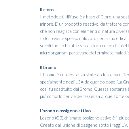
Il cloro
Il metodo più diffuso è a base di Cloro, una sos
minore. E’ un prodotto reattivo, da trattare co
che non reagisca con elementi di natura diversa
Il cloro viene spesso utilizzato per la sua effic
secoli l’uomo ha utilizzato il cloro come disinfe
microorganismi portavano determinate malattie,
Il bromo
Il bromo è una sostanza simile al cloro, ma diff
specialmente negli USA da quando dopo “La Gra
cosi’ fu sostituito dal Bromo. Questa sostanza
piu’ comodo per via dell’assenza di quel forte o
L’ozono o ossigeno attivo
L’ozono (O3),chiamato ossigeno attivo è ill più 
Creato dall’unione di ossigeno sotto i raggi UV, 