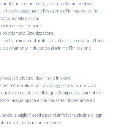
nando inoltre inoltre i grassi a livello molecolare.
 altro che aggiungere l’ossigeno all’idrogeno, quindi
acqua della piscina.
cirà ricca di bollicine.
posito chiamato Ozonizzatore.
 pulita in modo naturale senza lasciare cosi’ quel forte
le e ovviamente riducendo al minimo l’irritazione
rocesso elettrolitico, il sale in cloro.
USA ed in Australia e porta vantaggi che la aiutano ad
è la qualità eccellente dell’acqua (Sempre trasparente e
ndono l’acqua opaca e che causano intolleranze ed
 una delle migliori scelte per disinfettare piscine di ogni
nte ridotti per la manutenzione.