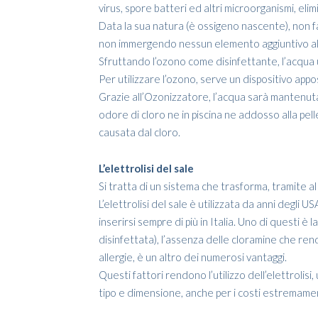
virus, spore batteri ed altri microorganismi, elimi
Data la sua natura (è ossigeno nascente), non fa
non immergendo nessun elemento aggiuntivo all’
Sfruttando l’ozono come disinfettante, l’acqua us
Per utilizzare l’ozono, serve un dispositivo ap
Grazie all’Ozonizzatore, l’acqua sarà mantenuta
odore di cloro ne in piscina ne addosso alla pel
causata dal cloro.
L’elettrolisi del sale
Si tratta di un sistema che trasforma, tramite al p
L’elettrolisi del sale è utilizzata da anni degli 
inserirsi sempre di più in Italia. Uno di questi 
disinfettata), l’assenza delle cloramine che re
allergie, è un altro dei numerosi vantaggi.
Questi fattori rendono l’utilizzo dell’elettrolisi,
tipo e dimensione, anche per i costi estremame