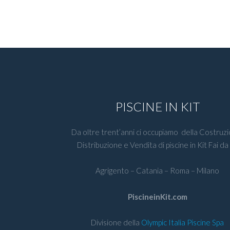
PISCINE IN KIT
Da oltre trent’anni ci occupiamo della Costruzi
Distribuzione e Vendita di piscine in Kit Fai da
Agrigento – Catania – Roma – Milano
PiscineinKit.com
Divisione della
Olympic Italia Piscine Spa