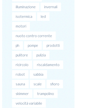
illuminazione
invernali
isotermica
led
motori
nuoto contro corrente
ph
pompe
prodotti
pulitore
pulizia
ricircolo
riscaldamento
robot
sabbia
sauna
scale
sfioro
skimmer
trampolino
velocità variabile