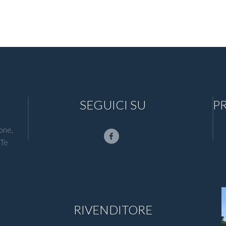
SEGUICI SU
P
one,
 Te
RIVENDITORE