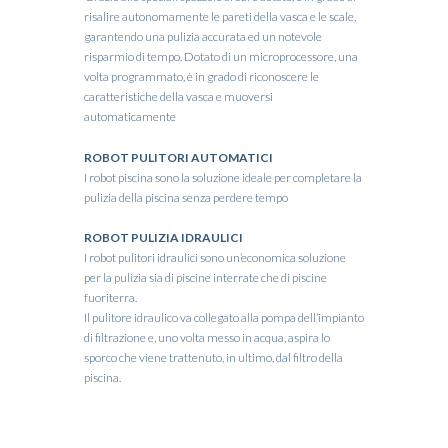
risalire autonomamente le pareti della vasca e le scale,
garantendo una pulizia accurata ed un notevole
risparmio di tempo. Dotato di un microprocessore, una
volta programmato, è in grado di riconoscere le
caratteristiche della vasca e muoversi
automaticamente
ROBOT PULITORI AUTOMATICI
I robot piscina sono la soluzione ideale per completare la
pulizia della piscina senza perdere tempo
ROBOT PULIZIA IDRAULICI
I robot pulitori idraulici sono un’economica soluzione
per la pulizia sia di piscine interrate che di piscine
fuoriterra.
Il pulitore idraulico va collegato alla pompa dell’impianto
di filtrazione e, uno volta messo in acqua, aspira lo
sporco che viene trattenuto, in ultimo, dal filtro della
piscina.