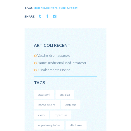
TAGS:
dolphin
,
pulitore
,
pulizia
,
robot
SHARE:
ARTICOLI RECENTI
Vasche Idromassaggio
Saune Tradizionali e ad Infrarossi
Riscaldamento Piscina
TAGS
accessori
antialga
bordo piscina
cartuccia
cloro
coperture
coperture piscina
diadomea