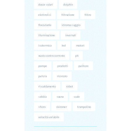
docce solari
dolphin
elettrolisi
filtrazione
filtro
flocculante
idromassaggio
illuminazione
invernali
isotermica
led
motori
nuoto contro corrente
ph
pompe
prodotti
pulitore
pulizia
ricircolo
riscaldamento
robot
sabbia
sauna
scale
sfioro
skimmer
trampolino
velocità variabile